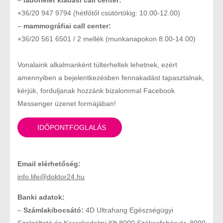
–
laborlelet kiadási call center:
+36/20 947 9794 (hétfőtől csütörtökig: 10.00-12.00)
–
mammográfiai call center:
+36/20 561 6501 / 2 mellék (munkanapokon 8.00-14.00)
Vonalaink alkalmanként túlterheltek lehetnek, ezért
amennyiben a bejelentkezésben fennakadást tapasztalnak,
kérjük, forduljanak hozzánk bizalommal Facebook
Messenger üzenet formájában!
IDŐPONTFOGLALÁS
Email elérhetőség:
info.life@doktor24.hu
Banki adatok:
–
Számlakibocsátó:
4D Ultrahang Egészségügyi