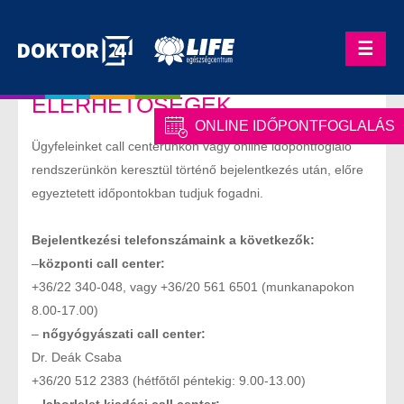
Skip
to
☰
content
ELÉRHETŐSÉGEK
ONLINE IDŐPONTFOGLALÁS
Ügyfeleinket call centerünkön vagy online időpontfoglaló
rendszerünkön keresztül történő bejelentkezés után, előre
egyeztetett időpontokban tudjuk fogadni.
Bejelentkezési telefonszámaink a következők:
–
központi call center:
+36/22 340-048, vagy +36/20 561 6501 (munkanapokon
8.00-17.00)
–
nőgyógyászati call center:
Dr. Deák Csaba
+36/20 512 2383 (hétfőtől péntekig: 9.00-13.00)