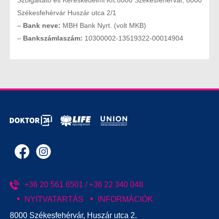
Szolgáltató és Kereskedelmi Kft.8000 Székesfehérvár, 8000
Székesfehérvár Huszár utca 2/1
–
Bank neve:
MBH Bank Nyrt. (volt MKB)
–
Bankszámlaszám:
10300002-13519322-00014904
+36 20 561 6501 / +36 22 340 048
NYITVATARTÁS
INFORMÁCIÓK
8000 Székesfehérvár, Huszár utca 2.