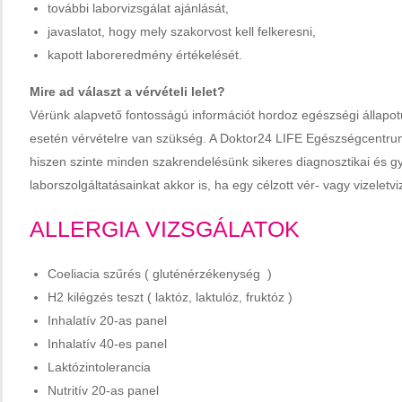
további laborvizsgálat ajánlását,
javaslatot, hogy mely szakorvost kell felkeresni,
kapott laboreredmény értékelését.
Mire ad választ a vérvételi lelet?
Vérünk alapvető fontosságú információt hordoz egészségi állapo
esetén vérvételre van szükség. A Doktor24 LIFE Egészségcentrum 
hiszen szinte minden szakrendelésünk sikeres diagnosztikai és gyó
laborszolgáltatásainkat akkor is, ha egy célzott vér- vagy vizel
ALLERGIA VIZSGÁLATOK
Coeliacia szűrés ( gluténérzékenység )
H2 kilégzés teszt ( laktóz, laktulóz, fruktóz )
Inhalatív 20-as panel
Inhalatív 40-es panel
Laktózintolerancia
Nutritív 20-as panel