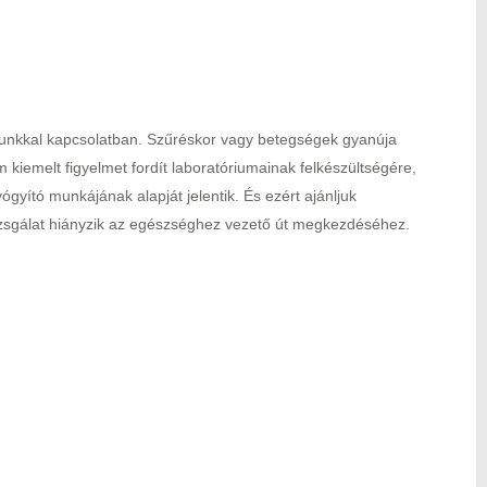
tunkkal kapcsolatban. Szűréskor vagy betegségek gyanúja
kiemelt figyelmet fordít laboratóriumainak felkészültségére,
gyító munkájának alapját jelentik. És ezért ajánljuk
etvizsgálat hiányzik az egészséghez vezető út megkezdéséhez.