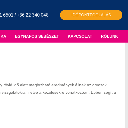
1 6501 / +36 22 340 048
IDŐPONTFOGLALÁS
IKA
EGYNAPOS SEBÉSZET
KAPCSOLAT
RÓLUNK
gy rövid idő alatt megbízható eredmények állnak az orvosok
 vizsgálatokra, illetve a kezelésekre vonatkozóan. Ebben segít a