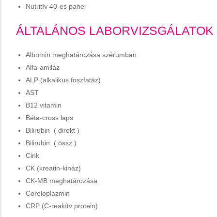
Nutritív 40-es panel
ÁLTALÁNOS LABORVIZSGÁLATOK
Albumin meghatározása szérumban
Alfa-amiláz
ALP (alkalikus foszfatáz)
AST
B12 vitamin
Béta-cross laps
Bilirubin ( direkt )
Bilirubin ( össz )
Cink
CK (kreatin-kináz)
CK-MB meghatározása
Coreloplazmin
CRP (C-reakítv protein)