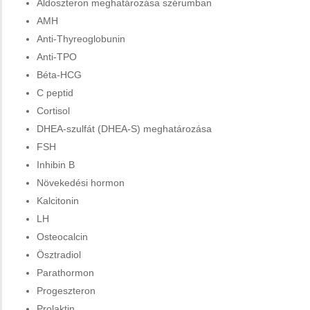
Aldoszteron meghatározása szérumban
AMH
Anti-Thyreoglobunin
Anti-TPO
Béta-HCG
C peptid
Cortisol
DHEA-szulfát (DHEA-S) meghatározása
FSH
Inhibin B
Növekedési hormon
Kalcitonin
LH
Osteocalcin
Ösztradiol
Parathormon
Progeszteron
Prolaktin