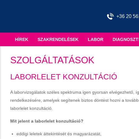
+36 20 56
HÍREK
SZAKRENDELÉSEK
LABOR
DIAGNOSZT
SZOLGÁLTATÁSOK
LABORLELET KONZULTÁCIÓ
A laborvizsgálatok széles spektruma igen gyorsan elvégezhető, í
rendelkezésére, amelyek segítenek biztos döntést hozni a további
laborlelet konzultáció.
Mit jelent a laborlelet konzultáció?
eddigi leletek áttekintését és magyarázatát,