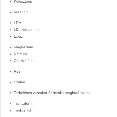
Koleszterin
Kreatinin
LDH
LDL Koleszterin
Lipáz
Magnézium
Nátrium
Összfehérje
Réz
Szelén
Terheléses vércukor és inzulin meghatározása
Transzferrin
Trigliceryd