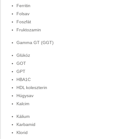
Ferritin
Folsav
Foszfát
Fruktozamin
Gamma GT (GGT)
Glükóz
GOT
GPT
HBA1C
HDL koleszterin
Húgysav
Kalcim
Kálium
Karbamid
Klorid