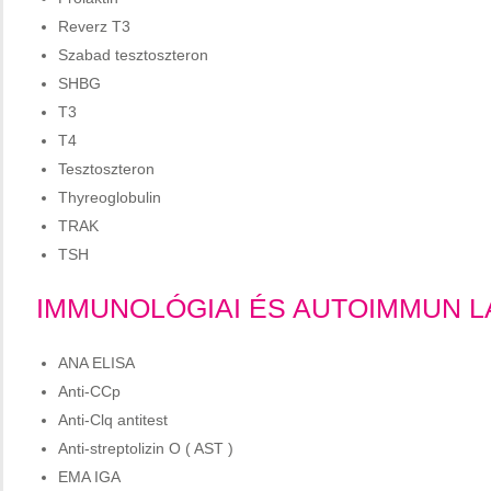
Reverz T3
Szabad tesztoszteron
SHBG
T3
T4
Tesztoszteron
Thyreoglobulin
TRAK
TSH
IMMUNOLÓGIAI ÉS AUTOIMMUN 
ANA ELISA
Anti-CCp
Anti-Clq antitest
Anti-streptolizin O ( AST )
EMA IGA