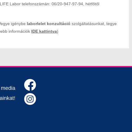
a LIFE Labor telefonszámán: 06/20-947-97-94, hétfőtől
Vegye igénybe
laborlelet konzultáció
szolgáltatásunkat, tegye
ővebb információk
IDE kattintva
)
l media
ainkat!