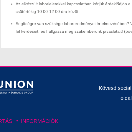
Az elkészült laborleletekkel kapcsolatban kérjük érdeklődjön 
csütörtökig 10.00-12.00 óra között.
Segítségre van szüksége laboreredményei értelmezésében? 
fel kérdéseit, és hallgassa meg szakemberünk javaslatait! (b
Kövesd socia
oldal
RTÁS
INFORMÁCIÓK