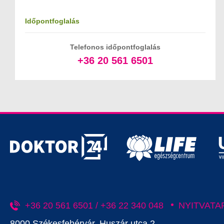
Időpontfoglalás
Telefonos időpontfoglalás
+36 20 561 6501
+36 20 561 6501 / +36 22 340 048
NYITVATA
8000 Székesfehérvár, Huszár utca 2.