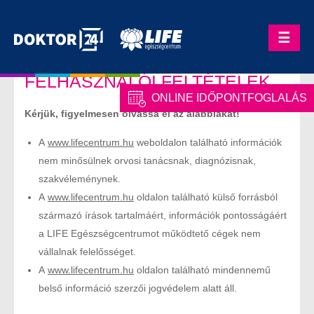
Skip
to
☰
content
FELHASZNÁLÓI FELTÉTELEK
ONLINE IDŐPONTFOGLALÁS
Kérjük, figyelmesen olvassa el az alábbiakat!
A
www.lifecentrum.hu
weboldalon található információk
nem minősülnek orvosi tanácsnak, diagnózisnak,
szakvéleménynek.
A
www.lifecentrum.hu
oldalon található külső forrásból
származó írások tartalmáért, információk pontosságáért
a LIFE Egészségcentrumot működtető cégek nem
vállalnak felelősséget.
A
www.lifecentrum.hu
oldalon található mindennemű
belső információ szerzői jogvédelem alatt áll.