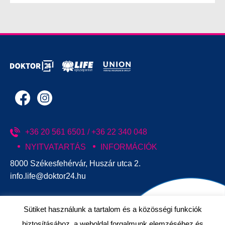
+36 20 561 6501 / +36 22 340 048
NYITVATARTÁS
INFORMÁCIÓK
8000 Székesfehérvár, Huszár utca 2.
info.life@doktor24.hu
Sütiket használunk a tartalom és a közösségi funkciók
biztosításához, a weboldal forgalmunk elemzéséhez és