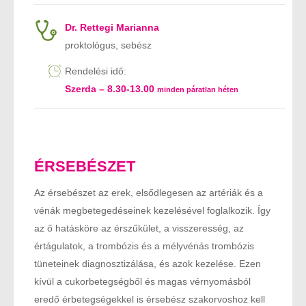
Dr. Rettegi Marianna
proktológus, sebész
Rendelési idő:
Szerda – 8.30-13.00
minden páratlan héten
ÉRSEBÉSZET
Az érsebészet az erek, elsődlegesen az artériák és a
vénák megbetegedéseinek kezelésével foglalkozik. Így
az ő hatásköre az érszűkület, a visszeresség, az
értágulatok, a trombózis és a mélyvénás trombózis
tüneteinek diagnosztizálása, és azok kezelése. Ezen
kívül a cukorbetegségből és magas vérnyomásból
eredő érbetegségekkel is érsebész szakorvoshoz kell