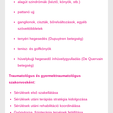
alagút szindrómák (kéztő, könyök, stb.)
pattanó ujj
ganglionok, ciszták, bőrelváltozások, egyéb
szövettöbbletek
tenyéri hegesedés (Dupuytren betegség)
tenisz- és golfkönyök
hüvelykujji hegesedő ínhüvelygyulladás (De Quervain
betegség)
Traumatológus és gyermektraumatológus
szakorvosként:
Sérülések első szakellátása
Sérülések utáni terápiás stratégia kidolgozása
Sérülések utáni rehabilitáció koordinálása
Gyógytorna, fizioterápia tervének felállítása,