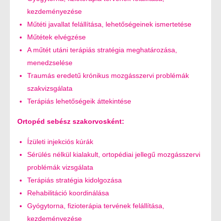
kezdeményezése
Műtéti javallat felállítása, lehetőségeinek ismertetése
Műtétek elvégzése
A műtét utáni terápiás stratégia meghatározása,
menedzselése
Traumás eredetű krónikus mozgásszervi problémák
szakvizsgálata
Terápiás lehetőségeik áttekintése
Ortopéd sebész szakorvosként:
Ízületi injekciós kúrák
Sérülés nélkül kialakult, ortopédiai jellegű mozgásszervi
problémák vizsgálata
Terápiás stratégia kidolgozása
Rehabilitáció koordinálása
Gyógytorna, fizioterápia tervének felállítása,
kezdeményezése