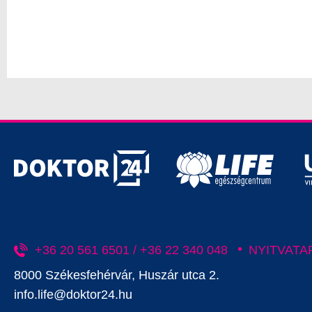
+36 20 561 6501 / +36 22 340 048
NYITVATA
8000 Székesfehérvár, Huszár utca 2.
info.life@doktor24.hu