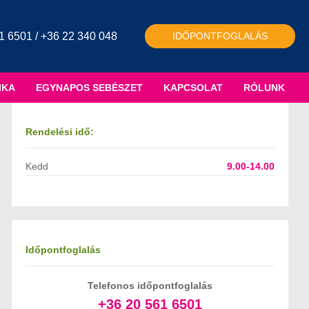
1 6501 / +36 22 340 048
IDŐPONTFOGLALÁS
IKA
EGYNAPOS SEBÉSZET
KAPCSOLAT
RÓLUNK
Rendelési idő:
Kedd
9.00-14.00
Időpontfoglalás
Telefonos időpontfoglalás
+36 20 561 6501