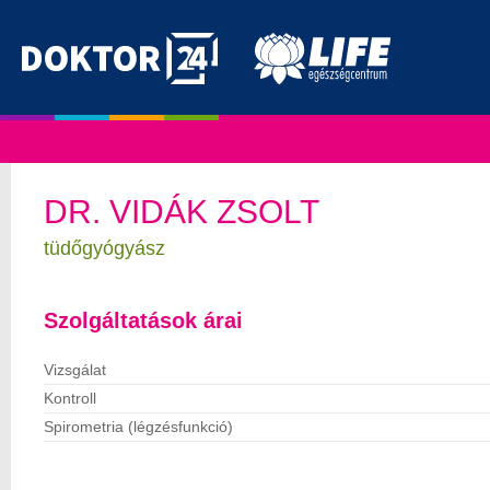
Skip
to
content
DR. VIDÁK ZSOLT
tüdőgyógyász
Szolgáltatások árai
Vizsgálat
Kontroll
Spirometria (légzésfunkció)