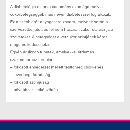
A diabetológia az orvostudomány azon ága mely a
cukorbetegséggel, más néven diabétesszel foglalkozik.
Ez a szénhidrát-anyagcsere zavara, melynek során a
szervezetbe jutott és fel nem használt cukor elárasztja a
szöveteket. A betegséget a vércukor szintjének kóros
megemelkedése jelzi.
Egyéb árulkodó tünetek, amelyekkel érdemes
szakemberhez fordulni:
– fokozott éhségérzet mellett testtömeg csökkenés
– levertség, fáradtság
– fokozott szomjúság
– bővebb vizeletképződés