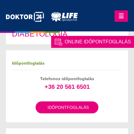
Skip
to
☰
content
DIABETOLÓGIA
ONLINE IDŐPONTFOGLALÁS
Időpontfoglalás
Telefonos időpontfoglalás
+36 20 561 6501
IDŐPONTFOGLALÁS