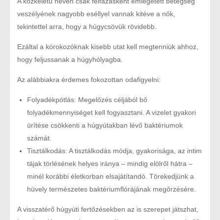
A közkeletű nevén csak felfázásként emlegetett betegség
veszélyének nagyobb eséllyel vannak kitéve a nők,
tekintettel arra, hogy a húgycsövük rövidebb.
Ezáltal a kórokozóknak kisebb utat kell megtenniük ahhoz,
hogy feljussanak a húgyhólyagba.
Az alábbiakra érdemes fokozottan odafigyelni:
Folyadékpótlás: Megelőzés céljából bő
folyadékmennyiséget kell fogyasztani. A vizelet gyakori
ürítése csökkenti a húgyútakban lévő baktériumok
számát.
Tisztálkodás: A tisztálkodás módja, gyakorisága, az intim
tájak törlésének helyes iránya – mindig elölről hátra –
minél korábbi életkorban elsajátítandó. Törekedjünk a
hüvely természetes baktériumflórájának megőrzésére.
A visszatérő húgyúti fertőzésekben az is szerepet játszhat,