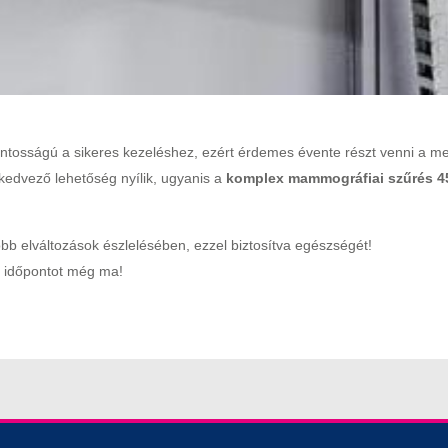
ntosságú a sikeres kezeléshez, ezért érdemes évente részt venni a meg
dvező lehetőség nyílik, ugyanis a
komplex mammográfiai szűrés 45.
óbb elváltozások észlelésében, ezzel biztosítva egészségét!
on időpontot még ma!