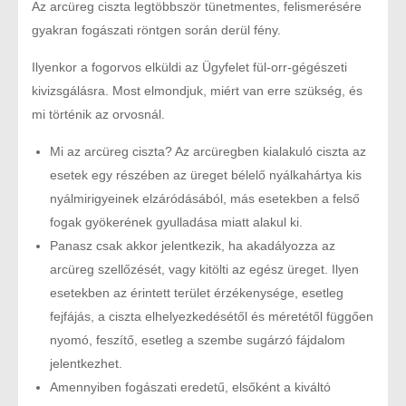
Az arcüreg ciszta legtöbbször tünetmentes, felismerésére
gyakran fogászati röntgen során derül fény.
Ilyenkor a fogorvos elküldi az Ügyfelet fül-orr-gégészeti
kivizsgálásra. Most elmondjuk, miért van erre szükség, és
mi történik az orvosnál.
Mi az arcüreg ciszta? Az arcüregben kialakuló ciszta az
esetek egy részében az üreget bélelő nyálkahártya kis
nyálmirigyeinek elzáródásából, más esetekben a felső
fogak gyökerének gyulladása miatt alakul ki.
Panasz csak akkor jelentkezik, ha akadályozza az
arcüreg szellőzését, vagy kitölti az egész üreget. Ilyen
esetekben az érintett terület érzékenysége, esetleg
fejfájás, a ciszta elhelyezkedésétől és méretétől függően
nyomó, feszítő, esetleg a szembe sugárzó fájdalom
jelentkezhet.
Amennyiben fogászati eredetű, elsőként a kiváltó