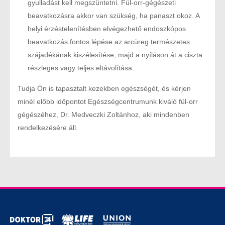
gyulladást kell megszüntetni. Fül-orr-gégészeti
beavatkozásra akkor van szükség, ha panaszt okoz. A
helyi érzéstelenítésben elvégezhető endoszkópos
beavatkozás fontos lépése az arcüreg természetes
szájadékának kiszélesítése, majd a nyíláson át a ciszta
részleges vagy teljes eltávolítása.
Tudja Ön is tapasztalt kezekben egészségét, és kérjen
minél előbb időpontot Egészségcentrumunk kiváló fül-orr
gégészéhez, Dr. Medveczki Zoltánhoz, aki mindenben
rendelkezésére áll.