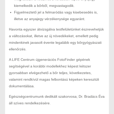
kiemelkedik a bőrből, megvastagodik.
Figyelmeztető jel a felmaródás vagy kisebesedés is,
illetve az anyajegy vérzékenysége egyaránt.
Havonta egyszer átvizsgálva testfelületünket észrevehetjük
a változásokat, illetve az új növedékeket, emellett pedig
mindenkinek javasolt évente legalább egy bőrgyógyászati
ellenőrzés.
A LIFE Centrum újgenerációs FotoFinder gépének
segítségével a korábbi modellekhez képest kétszer
gyorsabban elvégezhető a bőr teljes, következetes,
valamint rendkívül magas felbontású képeken keresztüli
dokumentálása.
Egészségcentrumunk dedikált szakorvosa; Dr. Bradács Éva
áll szíves rendelkezésére.