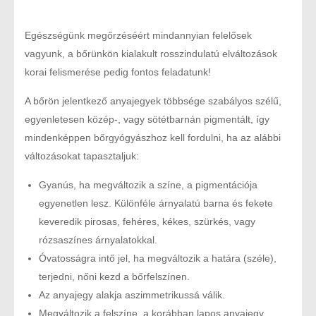
Egészségünk megőrzéséért mindannyian felelősek
vagyunk, a bőrünkön kialakult rosszindulatú elváltozások
korai felismerése pedig fontos feladatunk!
A bőrön jelentkező anyajegyek többsége szabályos szélű,
egyenletesen közép-, vagy sötétbarnán pigmentált, így
mindenképpen bőrgyógyászhoz kell fordulni, ha az alábbi
változásokat tapasztaljuk:
Gyanús, ha megváltozik a színe, a pigmentációja
egyenetlen lesz. Különféle árnyalatú barna és fekete
keveredik pirosas, fehéres, kékes, szürkés, vagy
rózsaszínes árnyalatokkal.
Óvatosságra intő jel, ha megváltozik a határa (széle),
terjedni, nőni kezd a bőrfelszínen.
Az anyajegy alakja aszimmetrikussá válik.
Megváltozik a felszíne, a korábban lapos anyajegy