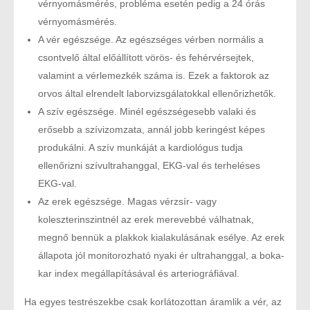
vérnyomásmérés, probléma esetén pedig a 24 órás
vérnyomásmérés.
A vér egészsége. Az egészséges vérben normális a
csontvelő által előállított vörös- és fehérvérsejtek,
valamint a vérlemezkék száma is. Ezek a faktorok az
orvos által elrendelt laborvizsgálatokkal ellenőrizhetők.
A szív egészsége. Minél egészségesebb valaki és
erősebb a szívizomzata, annál jobb keringést képes
produkálni. A szív munkáját a kardiológus tudja
ellenőrizni szívultrahanggal, EKG-val és terheléses
EKG-val.
Az erek egészsége. Magas vérzsír- vagy
koleszterinszintnél az erek merevebbé válhatnak,
megnő bennük a plakkok kialakulásának esélye. Az erek
állapota jól monitorozható nyaki ér ultrahanggal, a boka-
kar index megállapításával és arteriográfiával.
Ha egyes testrészekbe csak korlátozottan áramlik a vér, az