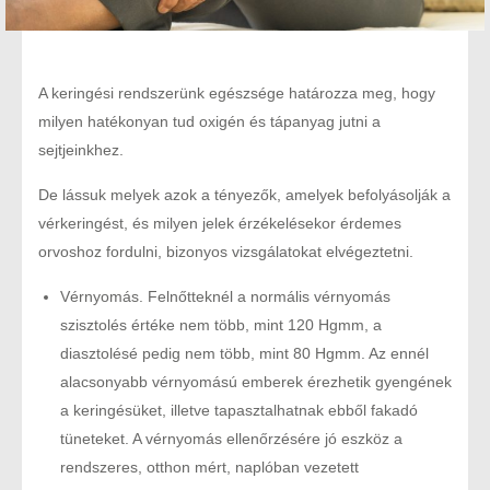
A keringési rendszerünk egészsége határozza meg, hogy
milyen hatékonyan tud oxigén és tápanyag jutni a
sejtjeinkhez.
De lássuk melyek azok a tényezők, amelyek befolyásolják a
vérkeringést, és milyen jelek érzékelésekor érdemes
orvoshoz fordulni, bizonyos vizsgálatokat elvégeztetni.
Vérnyomás. Felnőtteknél a normális vérnyomás
szisztolés értéke nem több, mint 120 Hgmm, a
diasztolésé pedig nem több, mint 80 Hgmm. Az ennél
alacsonyabb vérnyomású emberek érezhetik gyengének
a keringésüket, illetve tapasztalhatnak ebből fakadó
tüneteket. A vérnyomás ellenőrzésére jó eszköz a
rendszeres, otthon mért, naplóban vezetett