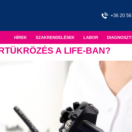
+36 20 56
HÍREK
SZAKRENDELÉSEK
LABOR
DIAGNOSZT
RTÜKRÖZÉS A LIFE-BAN?