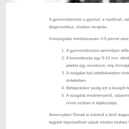
A gyomortükrözés a gyomor, a nyelőcső, va
diagnosztikus, részben terápiás.
A kivizsgálás mindösszesen 3-5 percet vesz
A gyomortükrözés semmilyen előkés
A beavatkozás egy 9-10 mm. átmérőj
jeleket egy monitoron, kép formáj
A vizsgálat bal oldalfekvésben tör
érdekében.
Befejezéskor pedig ezt a levegőt l
A vizsgálat eredményéről, valamint
orvos szóban is tájékoztatja.
Amennyiben Önnek is indokolt a fenti diagno
legjobb képviselőivel várjuk minden kedves 