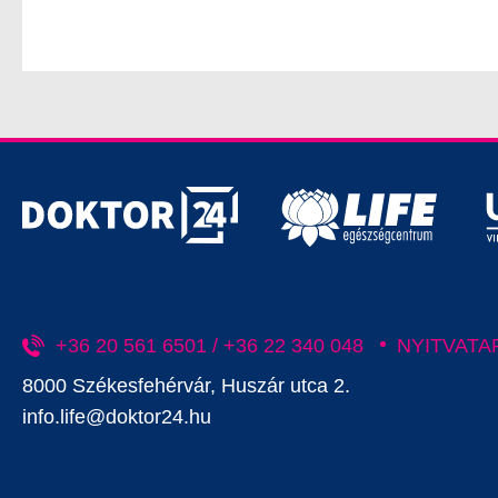
+36 20 561 6501 / +36 22 340 048
NYITVATA
8000 Székesfehérvár, Huszár utca 2.
info.life@doktor24.hu