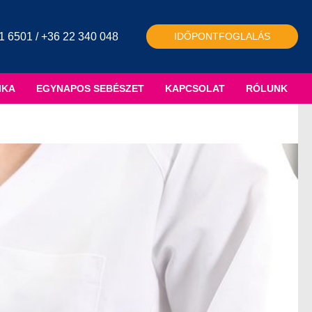
1 6501 / +36 22 340 048
IDŐPONTFOGLALÁS
IKA
EGYNAPOS SEBÉSZET
KAPCSOLAT
RÓLUNK