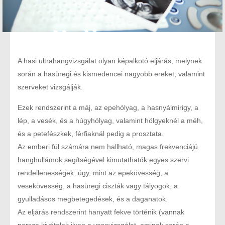
A hasi ultrahangvizsgálat olyan képalkotó eljárás, melynek
során a hasüregi és kismedencei nagyobb ereket, valamint
szerveket vizsgálják.
Ezek rendszerint a máj, az epehólyag, a hasnyálmirigy, a
lép, a vesék, és a húgyhólyag, valamint hölgyeknél a méh,
és a petefészkek, férfiaknál pedig a prosztata.
Az emberi fül számára nem hallható, magas frekvenciájú
hanghullámok segítségével kimutathatók egyes szervi
rendellenességek, úgy, mint az epekövesség, a
vesekövesség, a hasüregi ciszták vagy tályogok, a
gyulladásos megbetegedések, és a daganatok.
Az eljárás rendszerint hanyatt fekve történik (vannak
persze kivételek ilyen a vesevizsgálat, aminek során a