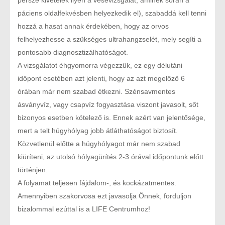
páciens oldalfekvésben helyezkedik el), szabaddá kell tenni
hozzá a hasat annak érdekében, hogy az orvos
felhelyezhesse a szükséges ultrahangzselét, mely segíti a
pontosabb diagnosztizálhatóságot.
A vizsgálatot éhgyomorra végezzük, ez egy délutáni
időpont esetében azt jelenti, hogy az azt megelőző 6
órában már nem szabad étkezni. Szénsavmentes
ásványvíz, vagy csapvíz fogyasztása viszont javasolt, sőt
bizonyos esetben kötelező is. Ennek azért van jelentősége,
mert a telt húgyhólyag jobb átláthatóságot biztosít.
Közvetlenül előtte a húgyhólyagot már nem szabad
kiüríteni, az utolsó hólyagürítés 2-3 órával időpontunk előtt
történjen.
A folyamat teljesen fájdalom-, és kockázatmentes.
Amennyiben szakorvosa ezt javasolja Önnek, forduljon
bizalommal ezúttal is a LIFE Centrumhoz!