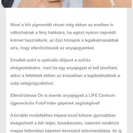
Mivel a bőr pigmentált részei még abban az esetben is
változhatnak a fény hatására, ha egész nyáron napvédő
krémet használtunk, az őszi hónapok a legalkalmasabbak
arra, hogy ellenőriztessük az anyajegyeinket.
Emellett azért is optimális időpont a szűrés
elvégeztetésére, mert ha egy anyajegyet el kell távolítani,
akkor a feltételek ebben az évszakban a legideálisabbak a
szép sebgyógyuláshoz.
Ellenőriztesse Ön is évente anyajegyeit a LIFE Centrum
újgenerációs FotoFinder gépének segítségével!
A korábbi modellekhez képest ezzel kétszer gyorsabban
elvégezhető a bőr teljes, következetes, valamint rendkívül
magas felbontású képeken keresztüli dokumentálása. Az új