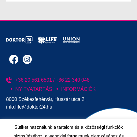
+36 20 561 6501 / +36 22 340 048
NYITVATARTÁS
INFORMÁCIÓK
8000 Székesfehérvár, Huszár utca 2.
info.life@doktor24.hu
Sütiket használunk a tartalom és a közösségi funkciók
biztosításához, a weboldal forgalmunk elemzéséhez és