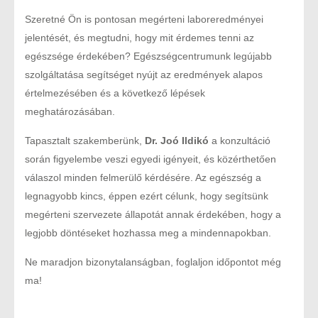
Szeretné Ön is pontosan megérteni laboreredményei
jelentését, és megtudni, hogy mit érdemes tenni az
egészsége érdekében? Egészségcentrumunk legújabb
szolgáltatása segítséget nyújt az eredmények alapos
értelmezésében és a következő lépések
meghatározásában.
Tapasztalt szakemberünk,
Dr. Joó Ildikó
a konzultáció
során figyelembe veszi egyedi igényeit, és közérthetően
válaszol minden felmerülő kérdésére. Az egészség a
legnagyobb kincs, éppen ezért célunk, hogy segítsünk
megérteni szervezete állapotát annak érdekében, hogy a
legjobb döntéseket hozhassa meg a mindennapokban.
Ne maradjon bizonytalanságban, foglaljon időpontot még
ma!