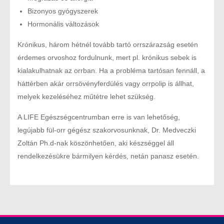
Bizonyos gyógyszerek
Hormonális változások
Krónikus, három hétnél tovább tartó orrszárazság esetén
érdemes orvoshoz fordulnunk, mert pl. krónikus sebek is
kialakulhatnak az orrban. Ha a probléma tartósan fennáll, a
háttérben akár orrsövényferdülés vagy orrpolip is állhat,
melyek kezeléséhez műtétre lehet szükség.
A LIFE Egészségcentrumban erre is van lehetőség,
legújabb fül-orr gégész szakorvosunknak, Dr. Medveczki
Zoltán Ph.d-nak köszönhetően, aki készséggel áll
rendelkezésükre bármilyen kérdés, netán panasz esetén.