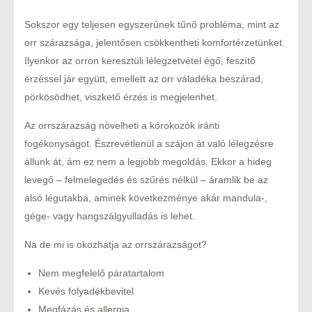
Sokszor egy teljesen egyszerűnek tűnő probléma, mint az
orr szárazsága, jelentősen csökkentheti komfortérzetünket.
Ilyenkor az orron keresztüli lélegzetvétel égő, feszítő
érzéssel jár együtt, emellett az orr váladéka beszárad,
pörkösödhet, viszkető érzés is megjelenhet.
Az orrszárazság növelheti a kórokozók iránti
fogékonyságot. Észrevétlenül a szájon át való lélegzésre
állunk át, ám ez nem a legjobb megoldás. Ekkor a hideg
levegő – felmelegedés és szűrés nélkül – áramlik be az
alsó légutakba, aminek következménye akár mandula-,
gége- vagy hangszálgyulladás is lehet.
Na de mi is okozhatja az orrszárazságot?
Nem megfelelő páratartalom
Kevés folyadékbevitel
Megfázás és allergia