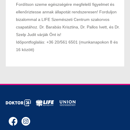
Fordítson szeme egészségére megfelelő figyelmet és
ellenőriztesse annak állapotát rendszeresen! Forduljon
bizalommal a LIFE Szemészeti Centrum szakorvos
csapatához. Dr. Barabás Krisztina, Dr. Pallos Ivett, és Dr.
Szelp Judit várják Önt is!
Időpontfoglalás: +36 20/561 6501 (munkanapokon 8 és
16 között)