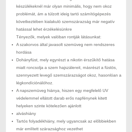
készülékeknél már olyan minimális, hogy nem okoz
problémát, ám a túlzott ideig tartó számítógépezés
következtében kialakuló szemszárazság már negatív
hatással lehet érzékelésünkre
Tényezők, melyek valóban rontják látásunkat:
A szakorvos által javasolt szemüveg nem rendszeres
hordása
Dohányfüst, mely egyrészt a nikotin érszűkítő hatása
miatt roncsolja a szem hajszálereit, másrészt a füstös,
szennyezett levegő szemszárazságot okoz, hasonlóan a
légkondíciónálóhoz.
A napszemüveg hiánya, hiszen egy megfelelő UV
védelemmel ellátott darab erős napfénynek kitett
helyeken szinte kötelezően ajánlott
alváshiány
Tartós folyadékhiány, mely ugyancsak az előbbiekben
már említett szárazsághoz vezethet