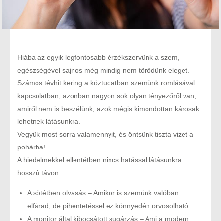
Hiába az egyik legfontosabb érzékszervünk a szem,
egészségével sajnos még mindig nem törődünk eleget.
Számos tévhit kering a köztudatban szemünk romlásával
kapcsolatban, azonban nagyon sok olyan tényezőről van,
amiről nem is beszélünk, azok mégis kimondottan károsak
lehetnek látásunkra.
Vegyük most sorra valamennyit, és öntsünk tiszta vizet a
pohárba!
A hiedelmekkel ellentétben nincs hatással látásunkra
hosszú távon:
A sötétben olvasás – Amikor is szemünk valóban
elfárad, de pihentetéssel ez könnyedén orvosolható
A monitor által kibocsátott sugárzás – Ami a modern