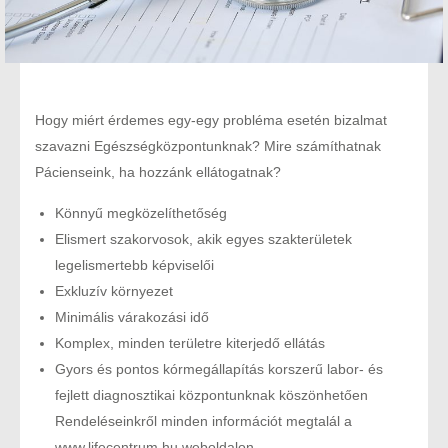
Hogy miért érdemes egy-egy probléma esetén bizalmat
szavazni Egészségközpontunknak? Mire számíthatnak
Pácienseink, ha hozzánk ellátogatnak?
Könnyű megközelíthetőség
Elismert szakorvosok, akik egyes szakterületek
legelismertebb képviselői
Exkluzív környezet
Minimális várakozási idő
Komplex, minden területre kiterjedő ellátás
Gyors és pontos kórmegállapítás korszerű labor- és
fejlett diagnosztikai központunknak köszönhetően
Rendeléseinkről minden információt megtalál a
www.lifecentrum.hu weboldalon.