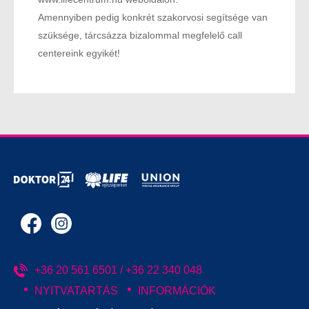
Amennyiben pedig konkrét szakorvosi segítsége van
szüksége, tárcsázza bizalommal megfelelő call
centereink egyikét!
+36 20 561 6501 / +36 22 340 048
NYITVATARTÁS
INFORMÁCIÓK