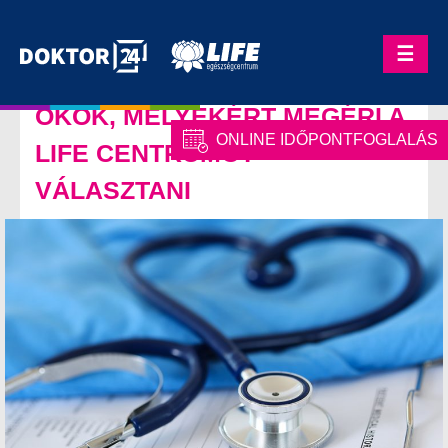
Skip
to
☰
content
OKOK, MELYEKÉRT MEGÉRI A
ONLINE IDŐPONTFOGLALÁS
LIFE CENTRUMOT
VÁLASZTANI