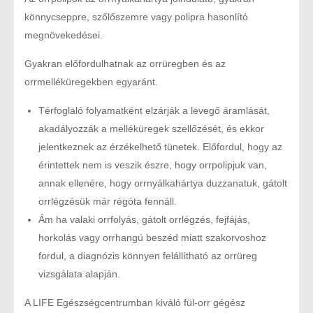
könnycseppre, szőlőszemre vagy polipra hasonlító
megnövekedései.
Gyakran előfordulhatnak az orrüregben és az
orrmelléküregekben egyaránt.
Térfoglaló folyamatként elzárják a levegő áramlását,
akadályozzák a melléküregek szellőzését, és ekkor
jelentkeznek az érzékelhető tünetek. Előfordul, hogy az
érintettek nem is veszik észre, hogy orrpolipjuk van,
annak ellenére, hogy orrnyálkahártya duzzanatuk, gátolt
orrlégzésük már régóta fennáll.
Ám ha valaki orrfolyás, gátolt orrlégzés, fejfájás,
horkolás vagy orrhangú beszéd miatt szakorvoshoz
fordul, a diagnózis könnyen felállítható az orrüreg
vizsgálata alapján.
A LIFE Egészségcentrumban kiváló fül-orr gégész