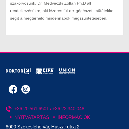
szakorvosunk, Dr. Medveczki Zoltán Ph.D áll
rendelkezésükre, aki lézeres fül-orr-gégészeti műtétekkel
segít a megterhelő mindennapok megszüntetésében.
+36 20 561 6501 / +36 22 340 048
NYITVATARTÁS
INFORMÁCIÓK
8000 Székesfehérvár, Huszár utca 2.