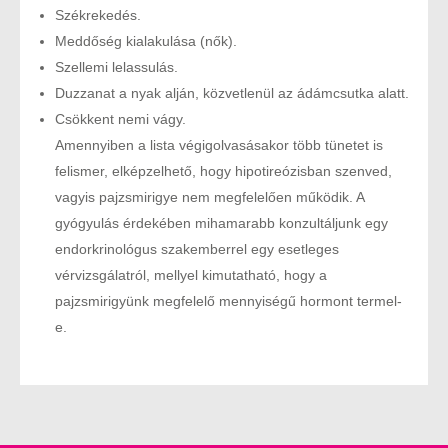
Székrekedés.
Meddőség kialakulása (nők).
Szellemi lelassulás.
Duzzanat a nyak alján, közvetlenül az ádámcsutka alatt.
Csökkent nemi vágy.
Amennyiben a lista végigolvasásakor több tünetet is
felismer, elképzelhető, hogy hipotireózisban szenved,
vagyis pajzsmirigye nem megfelelően működik. A
gyógyulás érdekében mihamarabb konzultáljunk egy
endorkrinológus szakemberrel egy esetleges
vérvizsgálatról, mellyel kimutatható, hogy a
pajzsmirigyünk megfelelő mennyiségű hormont termel-
e.