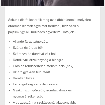
Sokunk életét keserítik meg az alábbi tünetek, melyekre
érdemes kiemelt figyelmet fordítani, hisz azok a
pajzsmirigy-alulműködés egyértelmű intő jelei:
Állandó fáradtságérzés.
Száraz és érdes bőr
Szárazzá és durvává vált haj.
Rendkívüli érzékenység a hidegre.
Erős és rendszertelen menstruáció (nők).
Az arc gyakran felpuffadt.
Váratlan hízás.
Lehangoltság vagy depresszió.
Gyakori izomgörcsök, izomfájdalmak és
nyomásérzékenység.
A pulzusszám a szokásosnál alacsonyabb.