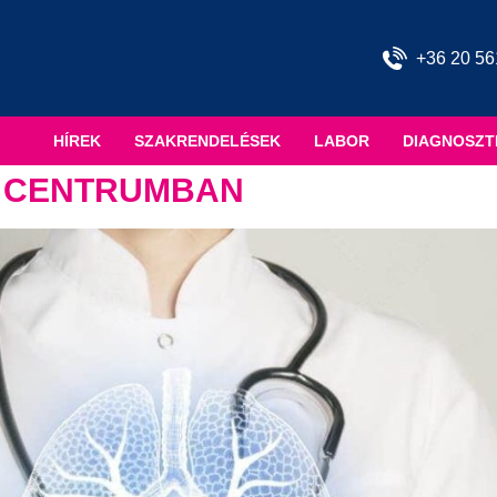
+36 20 56
HÍREK
SZAKRENDELÉSEK
LABOR
DIAGNOSZT
E CENTRUMBAN