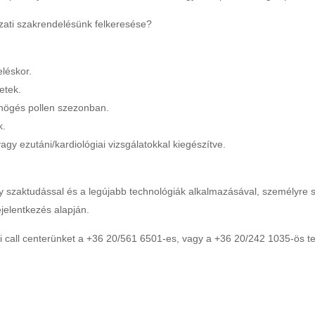
zati szakrendelésünk felkeresése?
léskor.
etek.
öhögés pollen szezonban.
k.
agy ezutáni/kardiológiai vizsgálatokkal kiegészítve.
 szaktudással és a legújabb technológiák alkalmazásával, személyre sz
jelentkezés alapján.
nti call centerünket a +36 20/561 6501-es, vagy a +36 20/242 1035-ös