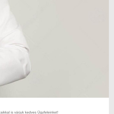
kkal is várjuk kedves Ügyfeleinket!