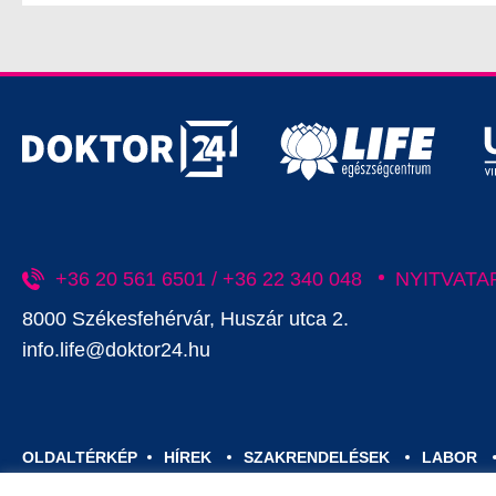
+36 20 561 6501 / +36 22 340 048
NYITVATA
8000 Székesfehérvár, Huszár utca 2.
info.life@doktor24.hu
OLDALTÉRKÉP
HÍREK
SZAKRENDELÉSEK
LABOR
JOGI DOKUMENTUMOK
ADATKEZELÉSI TÁJÉKOZTATÓ
Á