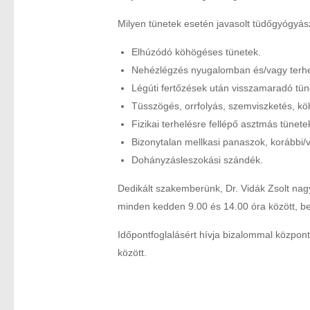
Milyen tünetek esetén javasolt tüdőgyógyás
Elhúzódó köhögéses tünetek.
Nehézlégzés nyugalomban és/vagy terhe
Légúti fertőzések után visszamaradó tün
Tüsszögés, orrfolyás, szemviszketés, k
Fizikai terhelésre fellépő asztmás tünete
Bizonytalan mellkasi panaszok, korábbi/v
Dohányzásleszokási szándék.
Dedikált szakemberünk, Dr. Vidák Zsolt nagy
minden kedden 9.00 és 14.00 óra között, be
Időpontfoglalásért hívja bizalommal közpo
között.