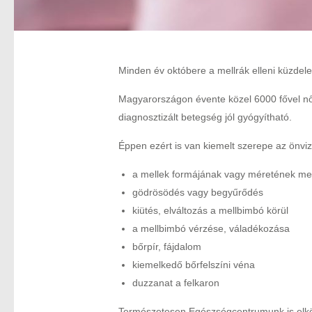
Minden év októbere a mellrák elleni küzdele
Magyarországon évente közel 6000 fővel nő 
diagnosztizált betegség jól gyógyítható.
Éppen ezért is van kiemelt szerepe az önviz
a mellek formájának vagy méretének me
gödrösödés vagy begyűrődés
kiütés, elváltozás a mellbimbó körül
a mellbimbó vérzése, váladékozása
bőrpír, fájdalom
kiemelkedő bőrfelszíni véna
duzzanat a felkaron
Természetesen Egészségcentrumunk is elköte