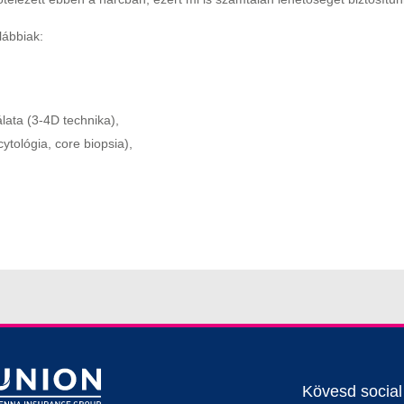
lábbiak:
lata (3-4D technika),
cytológia, core biopsia),
Kövesd socia