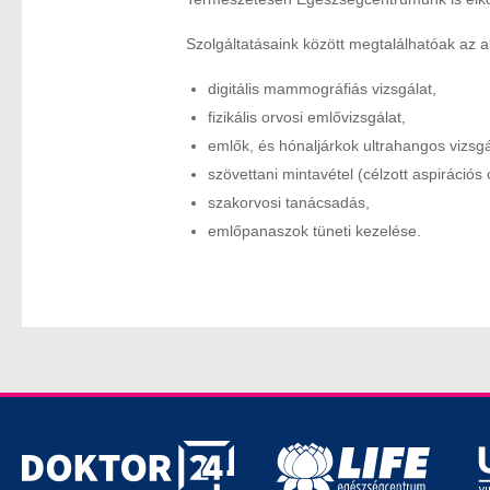
Szolgáltatásaink között megtalálhatóak az a
digitális mammográfiás vizsgálat,
fizikális orvosi emlővizsgálat,
emlők, és hónaljárkok ultrahangos vizsgá
szövettani mintavétel (célzott aspirációs 
szakorvosi tanácsadás,
emlőpanaszok tüneti kezelése.