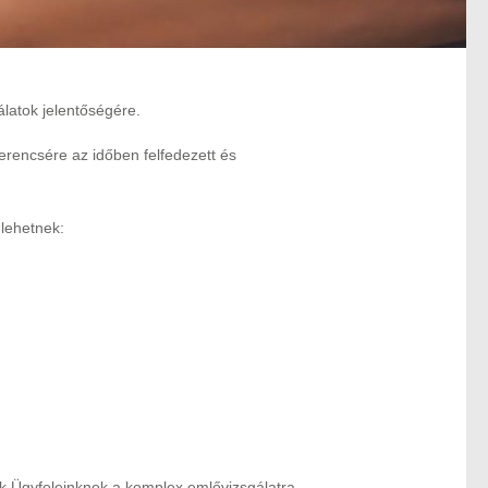
álatok jelentőségére.
rencsére az időben felfedezett és
 lehetnek:
k Ügyfeleinknek a komplex emlővizsgálatra.