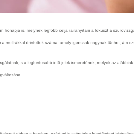
m hónapja is, melynek legfőbb célja ráirányítani a fókuszt a szűrővizsg
a mellrákkal érintettek száma, amely igencsak nagynak tűnhet, ám sze
sgálatnak, s a legfontosabb intő jelek ismeretének, melyek az alábbiak
gváltozása
lezett ebben a harcban, ezért mi is számtalan lehetőséget biztosítun