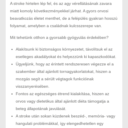
A stroke hirtelen lép fel, és az agy vérellátásának zavara
miatt komoly következményekkel járhat. A gyors orvosi
beavatkozás életet menthet, de a felépülés gyakran hosszú
folyamat, amelyben a családnak kulcsszerepe van.
Mit tehetünk otthon a gyorsabb gyógyulás érdekében?
Alakítsunk ki biztonságos környezetet, távolítsuk el az
esetleges akadályokat és helyezzünk ki kapaszkodókat.
Ügyeljünk, hogy az érintett rendszeresen végezze el a
szakember által ajánlott tornagyakorlatokat, hiszen a
mozgás segít a sérült végtagok funkcióinak
visszanyerésében.
Fontos az egészséges étrend kialakítása, hiszen az
orvos vagy dietetikus által ajánlott diéta támogatja a
beteg állapotának javulását.
A stroke után sokan küzdenek beszéd-, memória- vagy
hangulati problémákkal, így elengedhetetlen egy