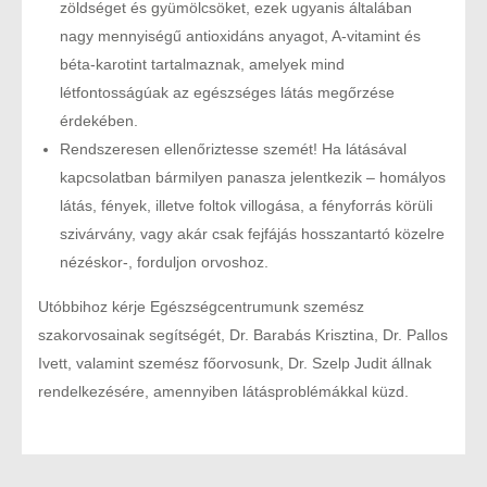
zöldséget és gyümölcsöket, ezek ugyanis általában
nagy mennyiségű antioxidáns anyagot, A-vitamint és
béta-karotint tartalmaznak, amelyek mind
létfontosságúak az egészséges látás megőrzése
érdekében.
Rendszeresen ellenőriztesse szemét! Ha látásával
kapcsolatban bármilyen panasza jelentkezik – homályos
látás, fények, illetve foltok villogása, a fényforrás körüli
szivárvány, vagy akár csak fejfájás hosszantartó közelre
nézéskor-, forduljon orvoshoz.
Utóbbihoz kérje Egészségcentrumunk szemész
szakorvosainak segítségét, Dr. Barabás Krisztina, Dr. Pallos
Ivett, valamint szemész főorvosunk, Dr. Szelp Judit állnak
rendelkezésére, amennyiben látásproblémákkal küzd.