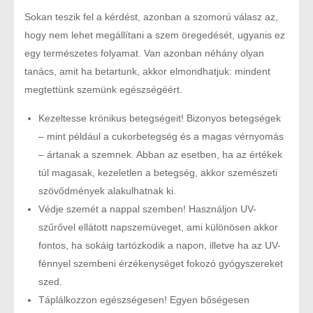
Sokan teszik fel a kérdést, azonban a szomorú válasz az,
hogy nem lehet megállítani a szem öregedését, ugyanis ez
egy természetes folyamat. Van azonban néhány olyan
tanács, amit ha betartunk, akkor elmondhatjuk: mindent
megtettünk szemünk egészségéért.
Kezeltesse krónikus betegségeit! Bizonyos betegségek
– mint például a cukorbetegség és a magas vérnyomás
– ártanak a szemnek. Abban az esetben, ha az értékek
túl magasak, kezeletlen a betegség, akkor szemészeti
szövődmények alakulhatnak ki.
Védje szemét a nappal szemben! Használjon UV-
szűrővel ellátott napszemüveget, ami különösen akkor
fontos, ha sokáig tartózkodik a napon, illetve ha az UV-
fénnyel szembeni érzékenységet fokozó gyógyszereket
szed.
Táplálkozzon egészségesen! Egyen bőségesen