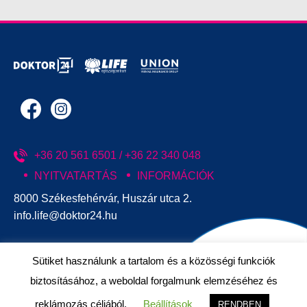
+36 20 561 6501 / +36 22 340 048
NYITVATARTÁS
INFORMÁCIÓK
8000 Székesfehérvár, Huszár utca 2.
info.life@doktor24.hu
Sütiket használunk a tartalom és a közösségi funkciók
biztosításához, a weboldal forgalmunk elemzéséhez és
reklámozás céljából.
Beállítások
RENDBEN